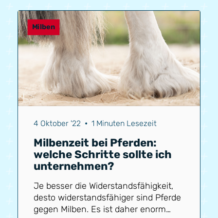
aneinander Pferd beißt in seine Beine
Krusten und Schuppen an den
Beinen Risse in den Beinen Wunden
Milben
an den Beinen Mauke Verdickte
Beine (Bei schweren Infektionen)
4 Oktober '22
•
1 Minuten Lesezeit
Milbenzeit bei Pferden:
welche Schritte sollte ich
unternehmen?
Je besser die Widerstandsfähigkeit,
desto widerstandsfähiger sind Pferde
gegen Milben. Es ist daher enorm