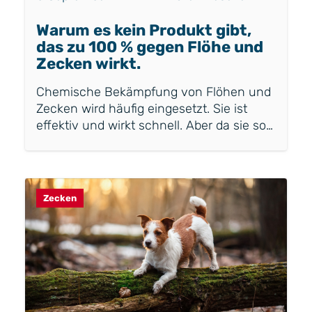
Warum es kein Produkt gibt,
das zu 100 % gegen Flöhe und
Zecken wirkt.
Chemische Bekämpfung von Flöhen und
Zecken wird häufig eingesetzt. Sie ist
effektiv und wirkt schnell. Aber da sie so
oft verwendet wird, steigt die
Wahrscheinlichkeit, dass Flöhe und
Zecken resistent gegen diese Mittel
werden. Dadurch haben Hunde weiterhin
Zecken
Probleme mit Flöhen und Zecken, und die
Mittel werden irgendwann überhaupt
keine Wirkung mehr haben.