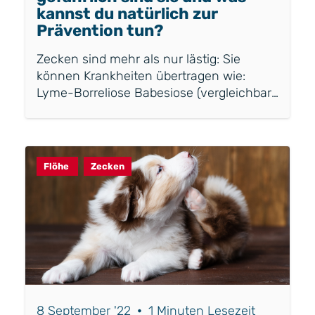
kannst du natürlich zur
Prävention tun?
Zecken sind mehr als nur lästig: Sie
können Krankheiten übertragen wie:
Lyme-Borreliose Babesiose (vergleichbar
mit Malaria bei Hunden) Ehrlichiose
Anaplasmose Nicht jede Zecke trägt
Krankheitserreger, aber ein Biss kann
dennoch erheblichen Schaden anrichten.
Flöhe
Zecken
Manchmal merkt man erst nach Tagen,
dass sich der Hund anders verhält: träge,
Fieber, schlechter Appetit oder
Schmerzen in den Gelenken. Frühe
Erkennung ist schwierig, daher ist
Prävention entscheidend.
8 September '22
•
1 Minuten Lesezeit