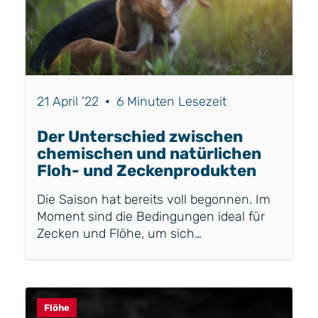
und ist eine Belastung für Leber und...
21 April '22
•
6 Minuten Lesezeit
Der Unterschied zwischen
chemischen und natürlichen
Floh- und Zeckenprodukten
Die Saison hat bereits voll begonnen. Im
Moment sind die Bedingungen ideal für
Zecken und Flöhe, um sich
fortzupflanzen und für die Eier, um zu
schlüpfen. Daher wird empfohlen, Hunde
gegen Flöhe und Zecken zu schützen. Es
gibt jedoch viele verschiedene Produkte
Flöhe