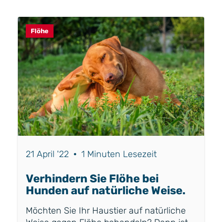
Draußen werden die Flöhe absterben,
aber drinnen wird die Temperatur nicht
unter 0 Grad fallen und ist somit ideal für
Flöhe
Flöhe, um sich weiterzuentwickeln.
21 April '22
•
1 Minuten Lesezeit
Verhindern Sie Flöhe bei
Hunden auf natürliche Weise.
Möchten Sie Ihr Haustier auf natürliche