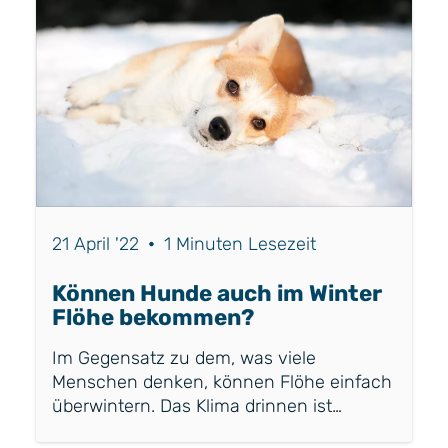
auf dem Markt und die Auswahl ist riesig.
Dabei kann man zwischen vielen
chemischen und einigen natürlichen
Anti-Floh-Produkten wählen. Aus
Erfahrung hat sich gezeigt, dass viele
Hundeliebhaber nicht wissen, was der
Unterschied in der Wir...
21 April '22
•
1 Minuten Lesezeit
Können Hunde auch im Winter
Flöhe bekommen?
Im Gegensatz zu dem, was viele
Menschen denken, können Flöhe einfach
überwintern. Das Klima drinnen ist
nämlich im Winter warm genug für Flöhe.