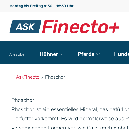
Montag bis Freitag 8:30 – 16:30 Uhr
Hühner
Pferde
Hund
Alles über
AskFinecto
Phosphor
Phosphor
Phosphor ist ein essentielles Mineral, das natürl
Tierfutter vorkommt. Es wird normalerweise aus
verschiedenen Formen vor, wie Calciumphosphat. 