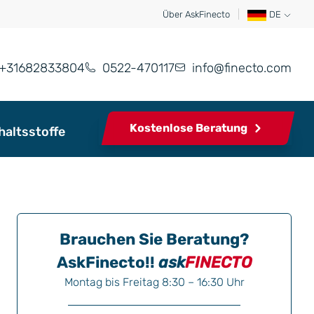
Über AskFinecto
DE
+31682833804
0522-470117
info@finecto.com
Kostenlose Beratung
haltsstoffe
Brauchen Sie Beratung?
AskFinecto!!
ask
FINECTO
Montag bis Freitag 8:30 – 16:30 Uhr