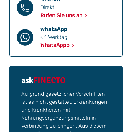
Direkt
Rufen Sie uns an
whatsApp
< 1 Werktag
WhatsAppp
ask
FINECTO
Aufgrund gesetzlicher Vorschriften
ist es nicht gestattet, Erkrankungen
und Krankheiten mit
Nahrungsergänzungsmitteln in
Verbindung zu bringen. Aus diesem