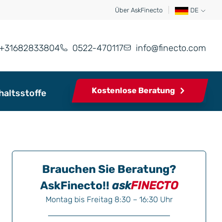
Über AskFinecto
DE
+31682833804
0522-470117
info@finecto.com
Kostenlose Beratung
haltsstoffe
Brauchen Sie Beratung?
AskFinecto!!
ask
FINECTO
Montag bis Freitag 8:30 – 16:30 Uhr