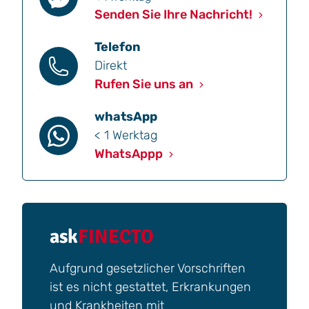
Senden Sie Ihre Nachricht!
Telefon
Direkt
Rufen Sie uns an
whatsApp
< 1 Werktag
WhatsAppp
ask
FINECTO
Aufgrund gesetzlicher Vorschriften
ist es nicht gestattet, Erkrankungen
und Krankheiten mit