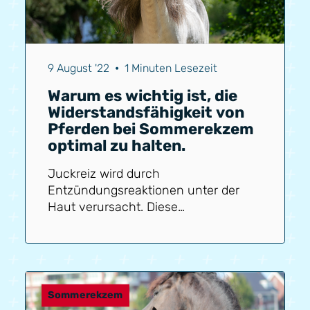
9 August '22
•
1 Minuten Lesezeit
Warum es wichtig ist, die
Widerstandsfähigkeit von
Pferden bei Sommerekzem
optimal zu halten.
Juckreiz wird durch
Entzündungsreaktionen unter der
Haut verursacht. Diese
Entzündungsreaktionen entstehen,
weil das Pferd eine Allergie gegen
den Speichel von Gnitzen
(Culicoides-Mücke) hat. Der Körper
des Pferdes reagiert darauf und das
Sommerekzem
führt zu kleinen