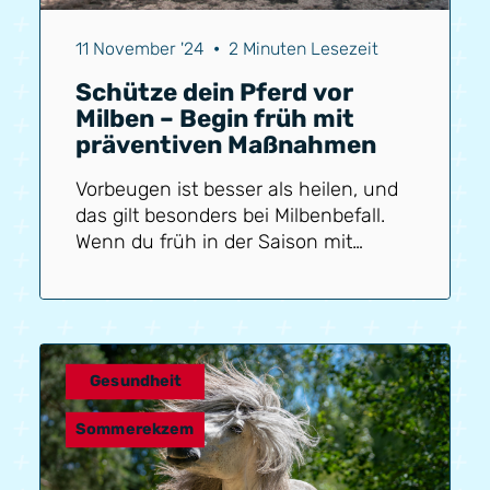
11 November '24
•
2 Minuten Lesezeit
Schütze dein Pferd vor
Milben – Begin früh mit
präventiven Maßnahmen
Vorbeugen ist besser als heilen, und
das gilt besonders bei Milbenbefall.
Wenn du früh in der Saison mit
präventiven Maßnahmen beginnst,
verringerst du die Wahrscheinlichkeit
eines schweren Befalls erheblich. Es
gibt eine Reihe von Schritten, die du
jetzt schon unternehmen kannst, um
Gesundheit
dein Pferd optimal zu schützen.
Sommerekzem