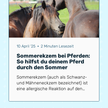
Entzündungsreaktionen im gesamten
Körper und an der Stelle des
Mückenstichs. Diese
Entzündungsreaktionen verursachen
Juckreiz, wodurch das Pferd
scheuert, was die Haut schädigt und
wiederum Entzündungsreaktionen
hervorruft.
10 April '25
•
2 Minuten Lesezeit
Sommerekzem bei Pferden:
So hilfst du deinem Pferd
durch den Sommer
Sommerekzem (auch als Schwanz-
und Mähneneckzem bezeichnet) ist
eine allergische Reaktion auf den
Stich der Culicoides-Mücke, auch als
Gnitze bekannt. Diese kleinen,
beißfreudigen Mücken sind