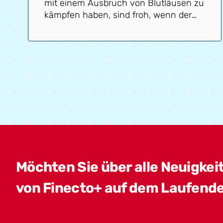
mit einem Ausbruch von Blutläusen zu
kämpfen haben, sind froh, wenn der
Herbst naht. Endlich werden die
Blutläuse weniger aktiv. Aber ist das
wirklich der Fall? Nur mit einem
Blutlaus-Test im Stall weiß man sicher,
ob die Blutläuse nicht mehr aktiv sind.
In diesem Blog erklären wir dir, warum
es gerade wichtig ist, im Herbst einen
Blutlaus-Test anzubringen.
Möchten Sie über alle Neuigkei
von Finecto+ auf dem Laufende