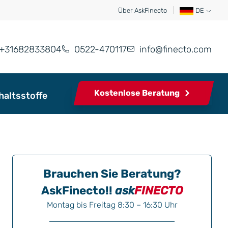
Über AskFinecto
DE
+31682833804
0522-470117
info@finecto.com
Kostenlose Beratung
haltsstoffe
Brauchen Sie Beratung?
AskFinecto!!
ask
FINECTO
Montag bis Freitag 8:30 – 16:30 Uhr