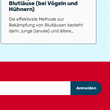
Blutläuse (bei Vögeln und
Hühnern)
Die effektivste Methode zur
Bekämpfung von Blutläusen besteht
darin, junge (larvale) und ältere
(erwachsene) Läuse unterschiedlich zu
behandeln. Dies liegt daran, dass sich
das Verhalten junger und älterer
Blutläuse unterscheidet. Junge
Blutläuse befinden sich in Nestern im
Stall, während ältere Blutläuse oft auf
den Hühnern/Vögeln sitzen. Besonders
die jungen Läuse sind anfälliger und
können daher mit einem Umweltspray
Anmelden
erreicht werden. Ältere, größere
Blutläuse laufen leichter darüber
hinweg un...