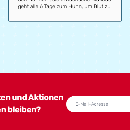
geht alle 6 Tage zum Huhn, um Blut zu
saugen. Dieses Blut ist notwendig für
Blutläuse, um überleben und sich
fortpflanzen zu können. Ohne Blut
kann sich die Blutlaus nicht
fortpflanzen und wird sterben. Das Blut
des Huhns ist daher der Schlüssel zum
Erfolg!
ten und Aktionen
n bleiben?