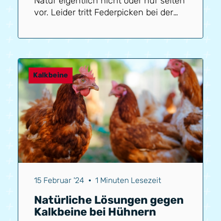
Natur eigentlich nicht oder nur selten
vor. Leider tritt Federpicken bei der
Tierhaltung jedoch relativ häufig auf.
In diesem Blog erzählen wir dir gerne
mehr über Federpicken, die
Umweltfaktoren und auch die
genetische Veranlagung zum
Kalkbeine
Federpicken.
15 Februar '24
•
1 Minuten Lesezeit
Natürliche Lösungen gegen
Kalkbeine bei Hühnern