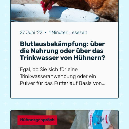
27 Juni '22
•
1 Minuten Lesezeit
Blutlausbekämpfung: über
die Nahrung oder über das
Trinkwasser von Hühnern?
Egal, ob Sie sich für eine
Trinkwasseranwendung oder ein
Pulver für das Futter auf Basis von
Kräutern und ätherischen Ölen
entscheiden, beide haben
grundsätzlich dasselbe Ziel. Die
Kräuter in diesen Produkten sorgen
dafür, dass das Blut für Blutläuse
Hühnergespräch
unverdaubar wird, sodass sich die