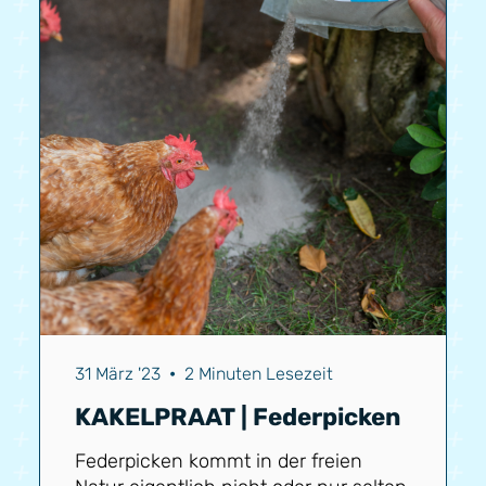
erwachsenen Blutläuse nicht weiter
fortpflanzen können. Dadurch wird
die Population immer kleiner und die
Blutläuse bleiben beherrschbar. Beide
Anwendungen haben keine
negativen Auswirkungen auf die
Gesundheit der H...
31 März '23
•
2 Minuten Lesezeit
KAKELPRAAT | Federpicken
Federpicken kommt in der freien