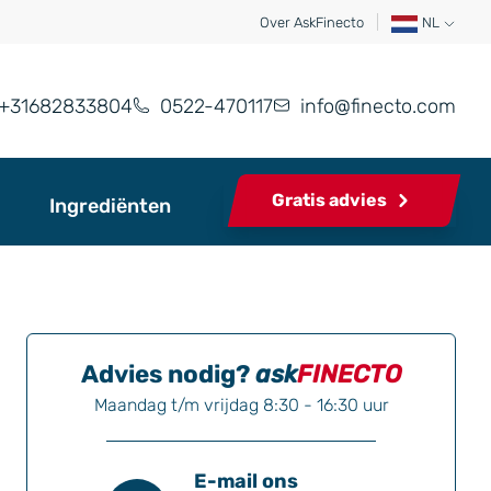
Over AskFinecto
NL
+31682833804
0522-470117
info@finecto.com
Gratis advies
Ingrediënten
Advies nodig?
ask
FINECTO
Maandag t/m vrijdag 8:30 - 16:30 uur
E-mail ons