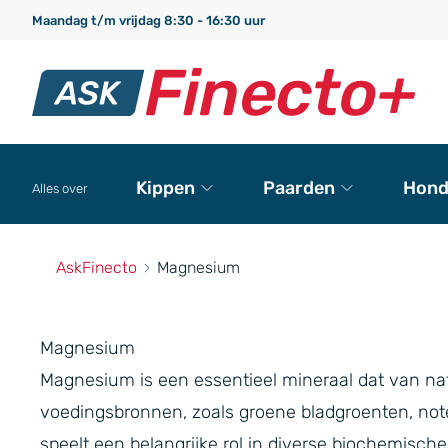
Maandag t/m vrijdag 8:30 - 16:30 uur
Kippen
Paarden
Hond
Alles over
AskFinecto
Magnesium
Magnesium
Magnesium is een essentieel mineraal dat van na
voedingsbronnen, zoals groene bladgroenten, note
speelt een belangrijke rol in diverse biochemisch