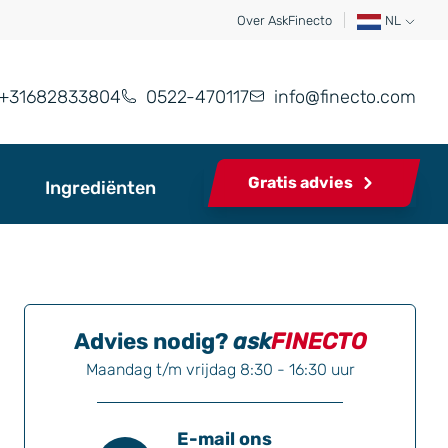
Over AskFinecto
NL
+31682833804
0522-470117
info@finecto.com
Gratis advies
Ingrediënten
Advies nodig?
ask
FINECTO
Maandag t/m vrijdag 8:30 - 16:30 uur
E-mail ons