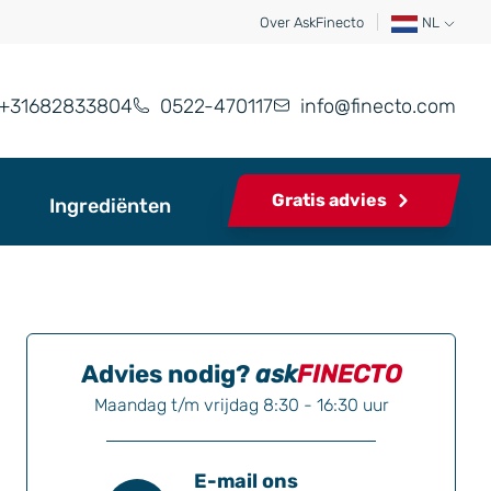
Over AskFinecto
NL
+31682833804
0522-470117
info@finecto.com
Gratis advies
Ingrediënten
Advies nodig?
ask
FINECTO
Maandag t/m vrijdag 8:30 - 16:30 uur
E-mail ons