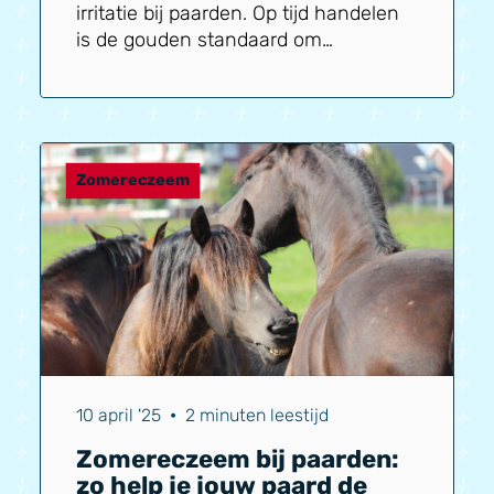
irritatie bij paarden. Op tijd handelen
is de gouden standaard om
problemen met mijt zoveel mogelijk te
voorkomen. Wacht niet tot het te laat
is. Voorkomen is makkelijker dan
genezen. Daarnaast zijn de volgende
punten belangrijk:...
Zomereczeem
10 april '25
•
2 minuten leestijd
Zomereczeem bij paarden:
zo help je jouw paard de