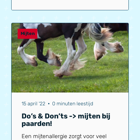
het seizoen start met preventieve
maatregelen, maak je de kans op een
zware besmetting een stuk kleiner. Er
zijn een aantal stappen die je nu al
kunt nemen om je paard optimaal te
Mijten
beschermen.
15 april '22
•
0 minuten leestijd
Do’s & Don’ts -> mijten bij
paarden!
Een mijtenallergie zorgt voor veel