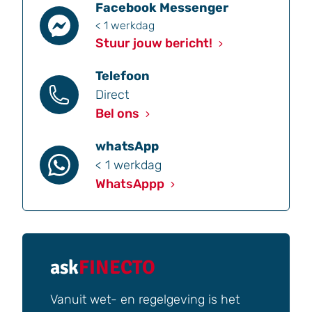
Facebook Messenger
< 1 werkdag
Stuur jouw bericht!
Telefoon
Direct
Bel ons
whatsApp
< 1 werkdag
WhatsAppp
ask
FINECTO
Vanuit wet- en regelgeving is het