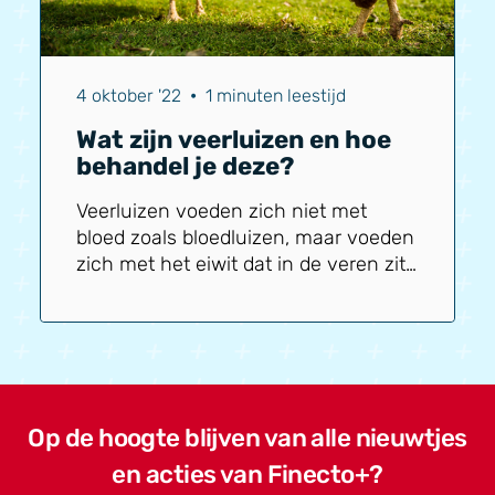
wegbranden of de hogedrukspuit
erop zetten.
4 oktober '22
•
1 minuten leestijd
Wat zijn veerluizen en hoe
behandel je deze?
Veerluizen voeden zich niet met
bloed zoals bloedluizen, maar voeden
zich met het eiwit dat in de veren zit
van kippen. Ze zuigen dus geen bloed
en blijven ook op de kip zitten.
Veerluizen blijven overdag dus ook op
de kip zitten en zijn gemakkelijker
met het blote oog te zien dan
bloedluizen. Wel zijn veerluizen lastig
Op de hoogte blijven van alle nieuwtjes
te zien bij een beginnende
en acties van Finecto+?
besmetting, ook duurt het even