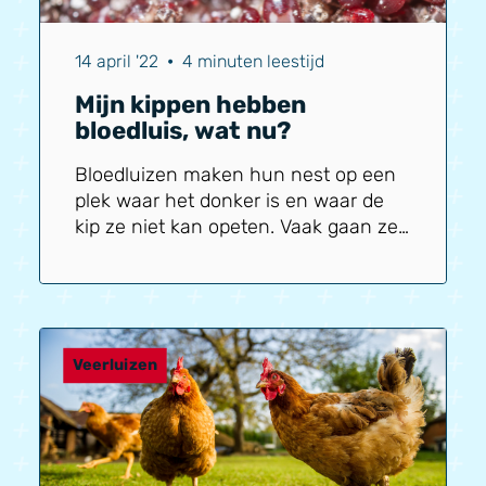
14 april '22
•
4 minuten leestijd
Mijn kippen hebben
bloedluis, wat nu?
Bloedluizen maken hun nest op een
plek waar het donker is en waar de
kip ze niet kan opeten. Vaak gaan ze
in kieren en naden zitten of
bijvoorbeeld achter legnesten. Ook
zijn er vaak wandplanken in een
kippenhok gemonteerd en zit de
bloedluis bijvoorbeeld in de
Veerluizen
plankdragers. Vergeet dus niet alle
onderdelen los te schroeven en uit
het kippenhok te halen. Je kunt de
nesten met een onkruidbrander