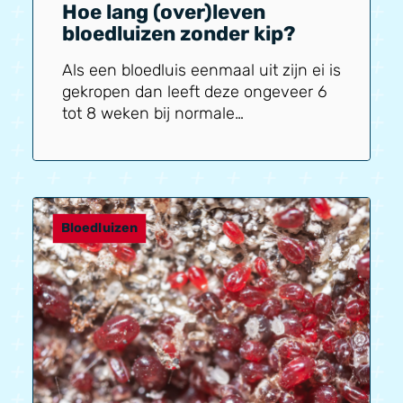
Hoe lang (over)leven
bloedluizen zonder kip?
Als een bloedluis eenmaal uit zijn ei is
gekropen dan leeft deze ongeveer 6
tot 8 weken bij normale
omstandigheden. Hier kun je meer
lezen over de levenscyclus en het
gedrag van bloedluizen. Zonder eten
(kippen of ander gevogelte) overleefd
een bloedluis maximaal 2 weken. Een
Bloedluizen
volwassen bloedluis legt bij de ideale
omstandigheden wel 8 eitjes per dag.
En juist deze eitjes zijn de ‘sterkste
schakel’ als het aankomt op
overleven.