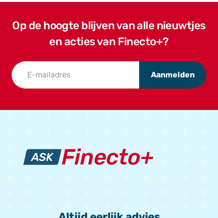
Op de hoogte blijven van alle nieuwtjes
en acties van Finecto+?
Aanmelden
Altijd eerlijk advies