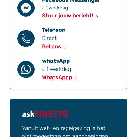
Facebook Messenger
< 1 werkdag
Stuur jouw bericht!
Telefoon
Direct
Bel ons
whatsApp
< 1 werkdag
WhatsAppp
ask
FINECTO
Vanuit wet- en regelgeving is het
niet toegestaan om aandoeningen