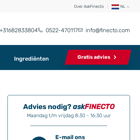
Over AskFinecto
NL
+31682833804
0522-470117
info@finecto.com
Gratis advies
Ingrediënten
Advies nodig?
ask
FINECTO
Maandag t/m vrijdag 8:30 - 16:30 uur
E-mail ons