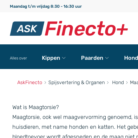
Maandag t/m vrijdag 8:30 - 16:30 uur
Kippen
Paarden
Hond
Alles over
AskFinecto
Spijsvertering & Organen
Hond
Maa
Wat is Maagtorsie?
Maagtorsie, ook wel maagvervorming genoemd, is 
huisdieren, met name honden en katten. Het geb
bloedtoevoer wordt afgesneden en de maag niet 