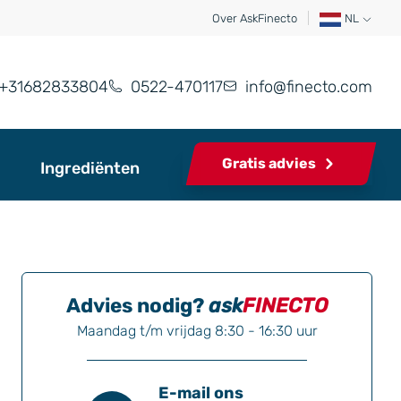
Over AskFinecto
NL
+31682833804
0522-470117
info@finecto.com
Gratis advies
Ingrediënten
Advies nodig?
ask
FINECTO
Maandag t/m vrijdag 8:30 - 16:30 uur
E-mail ons